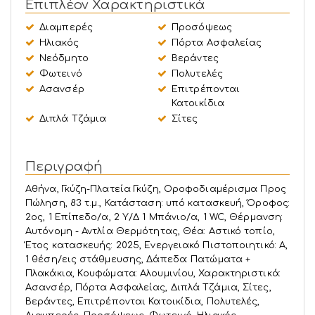
Επιπλέον Χαρακτηριστικά
Διαμπερές
Προσόψεως
Ηλιακός
Πόρτα Ασφαλείας
Νεόδμητο
Βεράντες
Φωτεινό
Πολυτελές
Ασανσέρ
Επιτρέπονται
Κατοικίδια
Διπλά Τζάμια
Σίτες
Περιγραφή
Αθήνα, Γκύζη-Πλατεία Γκύζη, Οροφοδιαμέρισμα Προς
Πώληση, 83 τ.μ., Κατάσταση: υπό κατασκευή, Όροφος:
2ος, 1 Επίπεδο/α, 2 Υ/Δ 1 Μπάνιο/α, 1 WC, Θέρμανση:
Αυτόνομη - Αντλία Θερμότητας, Θέα: Αστικό τοπίο,
Έτος κατασκευής: 2025, Ενεργειακό Πιστοποιητικό: Α,
1 θέση/εις στάθμευσης, Δάπεδα: Πατώματα +
Πλακάκια, Kουφώματα: Αλουμινίου, Χαρακτηριστικά:
Ασανσέρ, Πόρτα Ασφαλείας, Διπλά Τζάμια, Σίτες,
Βεράντες, Επιτρέπονται Κατοικίδια, Πολυτελές,