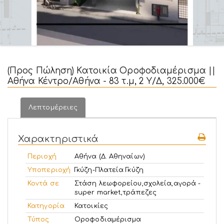
(Προς Πώληση) Κατοικία Οροφοδιαμέρισμα ||
Αθήνα Κέντρο/Αθήνα - 83 τ.μ, 2 Υ/Δ, 325.000€
Λεπτομέρειες
Χαρακτηριστικά
Περιοχή
Αθήνα (Δ. Αθηναίων)
Υποπεριοχή
Γκύζη-Πλατεία Γκύζη
Κοντά σε
Στάση λεωφορείου,σχολεία,αγορά -
super market,τράπεζες
Κατηγορία
Κατοικίες
Τύπος
Οροφοδιαμέρισμα