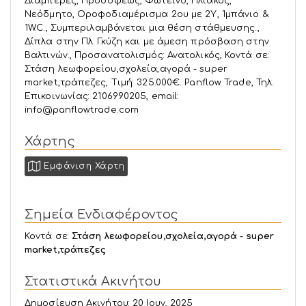
Διαμπερές, Προσόψεως, Φωτεινό, Ηλιακός,
Νεόδμητο, Οροφοδιαμέρισμα 2ου με 2Υ, 1μπάνιο &
1W.C., Συμπεριλαμβάνεται μια θέση στάθμευσης.,
Δίπλα στην Πλ. Γκύζη και με άμεση πρόσβαση στην
Βαλτινών., Προσανατολισμός: Ανατολικός, Κοντά σε:
Στάση λεωφορείου,σχολεία,αγορά - super
market,τράπεζες, Τιμή: 325.000€. Panflow Trade, Τηλ.
Επικοινωνίας: 2106990205, email:
info@panflowtrade.com
Χάρτης
Εμφάνιση Χάρτη
Σημεία Ενδιαφέροντος
Κοντά σε:
Στάση λεωφορείου,σχολεία,αγορά - super
market,τράπεζες
Στατιστικά Ακινήτου
Δημοσίευση Ακινήτου: 20 Ιουν, 2025