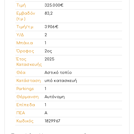
Τιμή
325.000€
Εμβαδόν
83,2
(τ.μ.)
Τιμή/τ.μ.
3.906€
Υ/Δ
2
Μπάνια
1
Όροφος
2ος
Έτος
2025
Κατασκευής
Θέα
Αστικό τοπίο
Κατάσταση
υπό κατασκευή
Parkings
1
Θέρμανση
Αυτόνομη
Επίπεδα
1
ΠΕΑ
A
Κωδικός
1829967