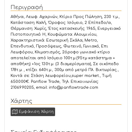
Περιγραφή
Αθήνα, Λεωφ. Αχαρνών, Κτίριο Προς Πώληση, 230 τ.μ.,
Κατάσταση: Καλή, Όροφος: Ισόγειο, 2 Επίπεδο/α,
Θέρμανση: Χωρίς, Έτος κατασκευής: 1965, Ενεργειακό
Πιστοποιητικό: Η, Kουφώματα: Αλουμινίου,
Χαρακτηριστικά: Εσωτερική Σκάλα, Metro,
Επενδυτικό, Προσόψεως, Φωτεινό, Γωνιακό, Επι
Λεωφόρου, Κλιματισμός, 2όροφο γωνιακό κτίριο
αποτελείται από Ισόγειο 100τ.μ.(95τμ κατάστημα +
αποθήκη) +1ος 130τ.μ. (3 διαμερίσματα), Σε οικόπεδο
178τ.μ. , κτίζει 640τ.μ., 300μ από μετρό Πλ. Βικτωρίας.,
Κοντά σε: Στάση λεωφορείου,super market., Τιμή:
650.000€. Panflow Trade, Τηλ. Επικοινωνίας:
2106990205, email: info@panflowtrade.com
Χάρτης
Εμφάνιση Χάρτη