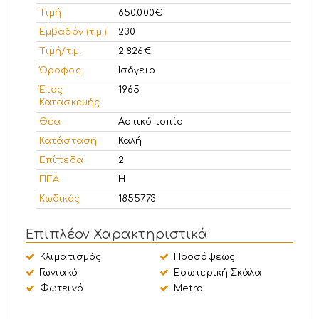
Τιμή
650.000€
Εμβαδόν (τ.μ.)
230
Τιμή/τ.μ.
2.826€
Όροφος
Ισόγειο
Έτος
1965
Κατασκευής
Θέα
Αστικό τοπίο
Κατάσταση
Καλή
Επίπεδα
2
ΠΕΑ
Η
Κωδικός
1855773
Επιπλέον Χαρακτηριστικά
Κλιματισμός
Προσόψεως
Γωνιακό
Εσωτερική Σκάλα
Φωτεινό
Metro