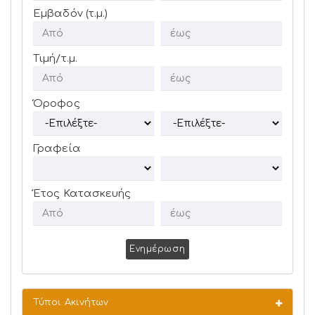
Εμβαδόν (τ.μ.)
Τιμή/τ.μ.
Όροφος
Γραφεία
Έτος Κατασκευής
Ενημέρωση
Τύποι Ακινήτων