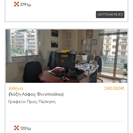
379τμ.
ΛΕΠΤΟΜΕΡΕΙΕΣ
Αθήνα
240.000€
(Γκύζη-Λόφος Φινοπούλου)
Γραφείο
Προς Πώληση
120τμ.