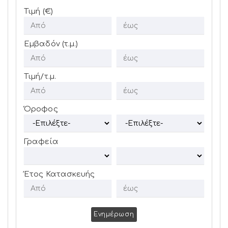
Τιμή (€)
Εμβαδόν (τ.μ.)
Τιμή/τ.μ.
Όροφος
Γραφεία
Έτος Κατασκευής
Ενημέρωση