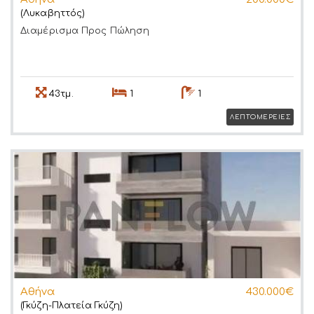
(Λυκαβηττός)
Διαμέρισμα
Προς Πώληση
43τμ.
1
1
ΛΕΠΤΟΜΕΡΕΙΕΣ
Αθήνα
430.000€
(Γκύζη-Πλατεία Γκύζη)