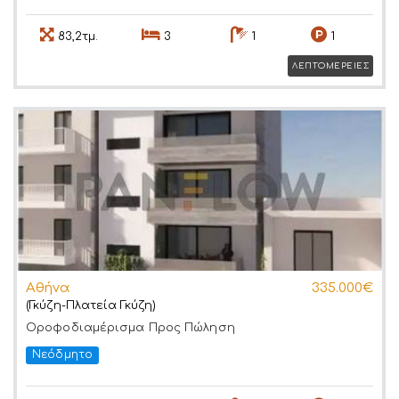
83,2τμ.
3
1
1
ΛΕΠΤΟΜΕΡΕΙΕΣ
Αθήνα
335.000€
(Γκύζη-Πλατεία Γκύζη)
Οροφοδιαμέρισμα
Προς Πώληση
Νεόδμητο