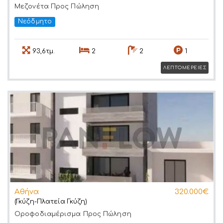
Μεζονέτα
Προς Πώληση
Νεόδμητο
93,6τμ.
2
2
1
ΛΕΠΤΟΜΕΡΕΙΕΣ
Αθήνα
320.000€
(Γκύζη-Πλατεία Γκύζη)
Οροφοδιαμέρισμα
Προς Πώληση