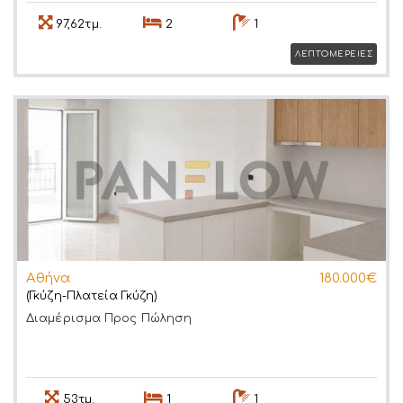
97,62τμ.
2
1
ΛΕΠΤΟΜΕΡΕΙΕΣ
Αθήνα
180.000€
(Γκύζη-Πλατεία Γκύζη)
Διαμέρισμα
Προς Πώληση
53τμ.
1
1