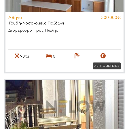
Αθήνα
500.000€
(Γουδή-Νοσοκομείο Παίδων)
Διαμέρισμα
Προς Πώληση
90τμ.
3
1
1
ΛΕΠΤΟΜΕΡΕΙΕΣ