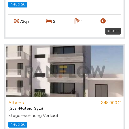
Neubau
72qm
2
1
1
DETAILS
Athens
345.000€
(Gyzi-Plateia Gyzi)
Etagenwohnung
Verkauf
Neubau