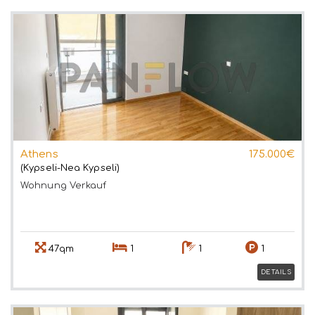
Athens
175.000€
(Kypseli-Nea Kypseli)
Wohnung
Verkauf
47qm
1
1
1
DETAILS