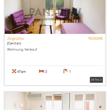
Zografos
110.000€
(Center)
Wohnung
Verkauf
67qm
2
1
DETAILS