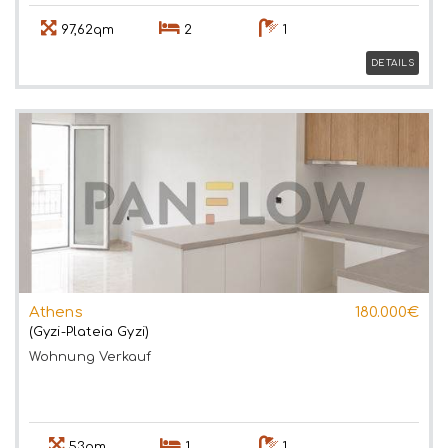
97,62qm
2
1
DETAILS
Athens
180.000€
(Gyzi-Plateia Gyzi)
Wohnung
Verkauf
53qm
1
1