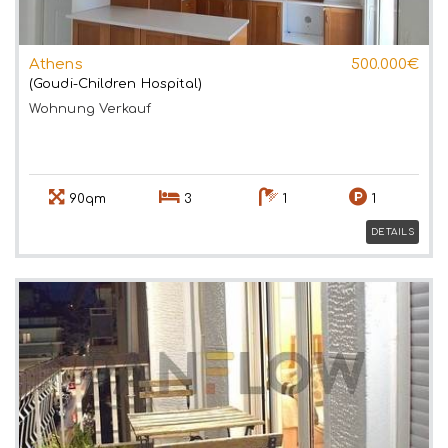
Athens
500.000€
(Goudi-Children Hospital)
Wohnung
Verkauf
90qm
3
1
1
DETAILS