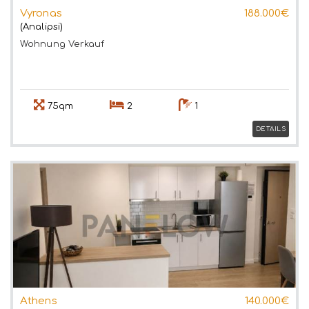
Vyronas
188.000€
(Analipsi)
Wohnung
Verkauf
75qm
2
1
DETAILS
Athens
140.000€