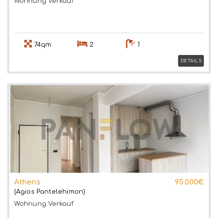
Wohnung
Verkauf
74qm
2
1
DETAILS
Athens
95.000€
(Agios Pantelehimon)
Wohnung
Verkauf