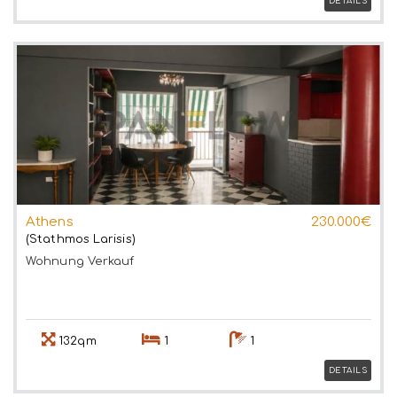
DETAILS
Athens
230.000€
(Stathmos Larisis)
Wohnung
Verkauf
132qm
1
1
DETAILS