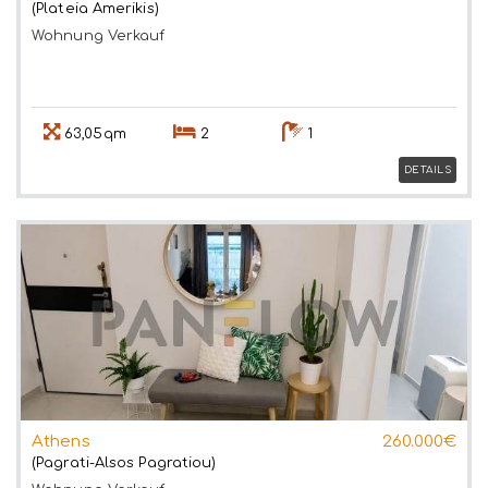
(Plateia Amerikis)
Wohnung
Verkauf
63,05qm
2
1
DETAILS
Athens
260.000€
(Pagrati-Alsos Pagratiou)