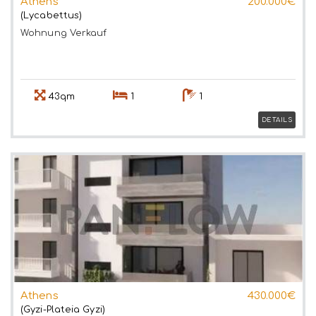
Athens
200.000€
(Lycabettus)
Wohnung
Verkauf
43qm
1
1
DETAILS
Athens
430.000€
(Gyzi-Plateia Gyzi)