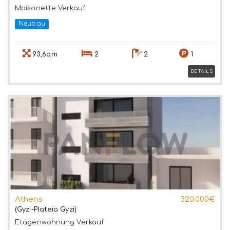
Maisonette
Verkauf
Neubau
93,6qm
2
2
1
DETAILS
Athens
320.000€
(Gyzi-Plateia Gyzi)
Etagenwohnung
Verkauf