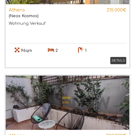
Athens
215.000€
(Neos Kosmos)
Wohnung
Verkauf
96qm
2
1
DETAILS