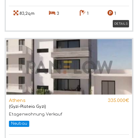
83,2qm
3
1
1
DETAILS
Athens
335.000€
(Gyzi-Plateia Gyzi)
Etagenwohnung
Verkauf
Neubau