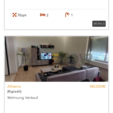
70qm
2
1
DETAILS
Athens
140.000€
(Kypseli)
Wohnung
Verkauf