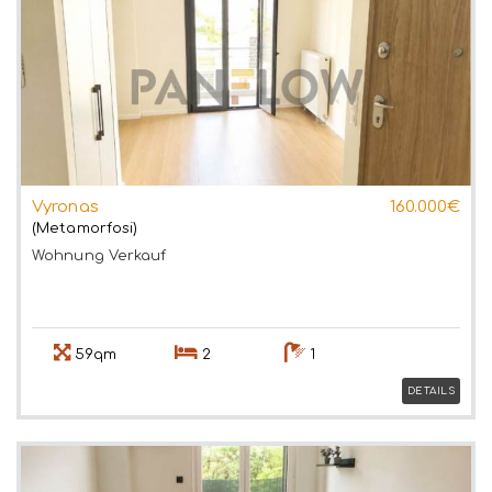
Vyronas
160.000€
(Metamorfosi)
Wohnung
Verkauf
59qm
2
1
DETAILS