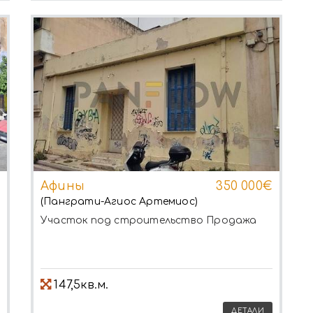
Афины
350 000€
(Панграти-Агиос Артемиос)
Участок под строительство
Продажа
147,5кв.м.
ДЕТАЛИ