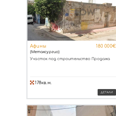
Афины
180 000€
(Метаксургио)
Участок под строительство
Продажа
178кв.м.
ДЕТАЛИ