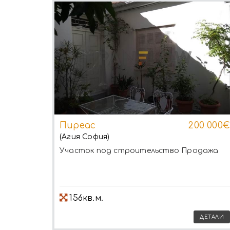
Пиреас
200 000€
(Агия София)
Участок под строительство
Продажа
156кв.м.
ДЕТАЛИ