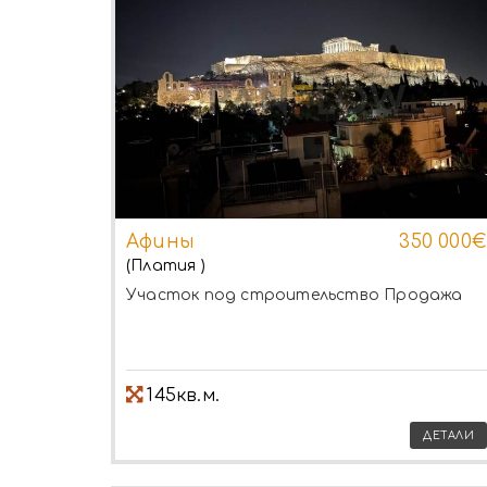
Афины
350 000€
(Платия )
Участок под строительство
Продажа
145кв.м.
ДЕТАЛИ