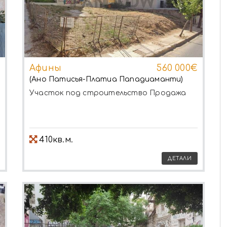
Афины
560 000€
(Ано Патисья-Платиа Пападиаманти)
Участок под строительство
Продажа
410кв.м.
ДЕТАЛИ