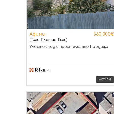
Афины
360 000€
(Гизи-Платиа Гизи)
Участок под строительство
Продажа
151кв.м.
ДЕТАЛИ